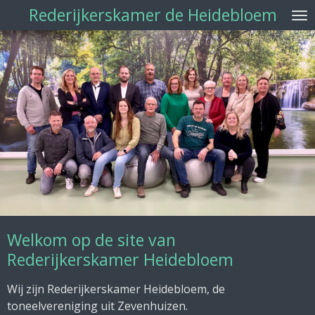
Rederijkerskamer de Heidebloem
Ga
direct
naar
de
hoofdinhoud
Welkom op de site van
Rederijkerskamer Heidebloem
Wij zijn Rederijkerskamer Heidebloem, de
toneelvereniging uit Zevenhuizen.